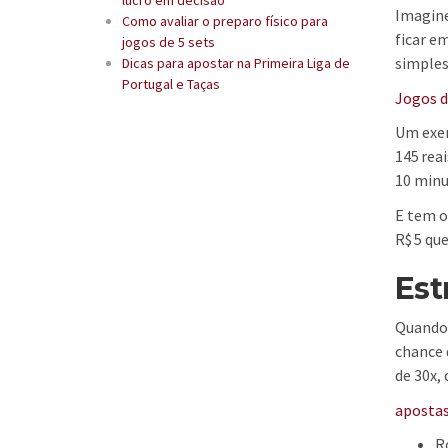
lucro em decisão
Imagine
Como avaliar o preparo físico para
ficar e
jogos de 5 sets
simples,
Dicas para apostar na Primeira Liga de
Portugal e Taças
Jogos d
Um exem
145 rea
10 minu
E tem o 
R$ 5 que
Est
Quando 
chance 
de 30x, 
apostas
R