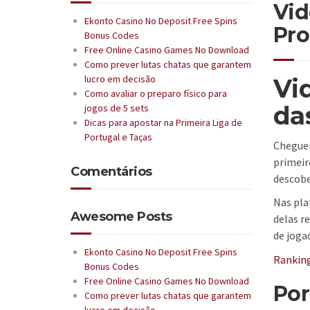
Vid
Ekonto Casino No Deposit Free Spins
Pro
Bonus Codes
Free Online Casino Games No Download
Como prever lutas chatas que garantem
lucro em decisão
Vi
Como avaliar o preparo físico para
da
jogos de 5 sets
Dicas para apostar na Primeira Liga de
Portugal e Taças
Cheguei
primeir
Comentários
descobe
Nas pla
Awesome Posts
delas r
de joga
Ekonto Casino No Deposit Free Spins
Ranking
Bonus Codes
Free Online Casino Games No Download
Por
Como prever lutas chatas que garantem