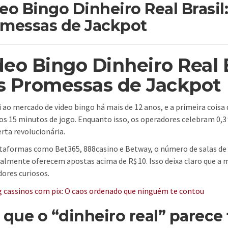
eo Bingo Dinheiro Real Brasil
messas de Jackpot
deo Bingo Dinheiro Real B
s Promessas de Jackpot
 ao mercado de video bingo há mais de 12 anos, e a primeira coisa 
os 15 minutos de jogo. Enquanto isso, os operadores celebram 0,
rta revolucionária.
taformas como Bet365, 888casino e Betway, o número de salas de 
ealmente oferecem apostas acima de R$ 10. Isso deixa claro que a 
dores curiosos.
 cassinos com pix: O caos ordenado que ninguém te contou
 que o “dinheiro real” parece 