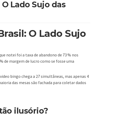
: O Lado Sujo das
rasil: O Lado Sujo
que notei foi a taxa de abandono de 73 % nos
3 % de margem de lucro como se fosse uma
video bingo chega a 27 simultâneas, mas apenas 4
maioria das mesas são fachada para coletar dados
tão ilusório?