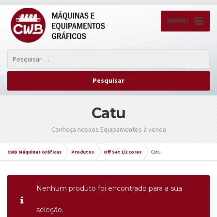
MENU
Catu
Conheça nossos Equipamentos à venda
CWB Máquinas Gráficas
Produtos
Off Set 1/2 cores
Catu
Nenhum produto foi encontrado para a sua
seleção.