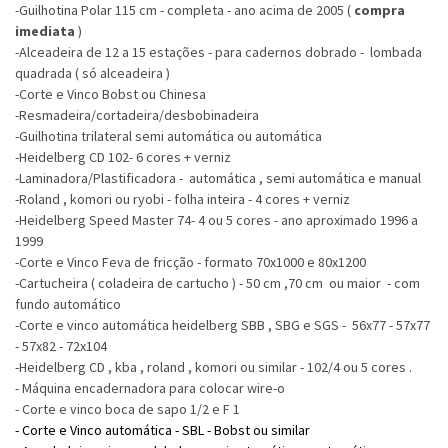
-Guilhotina Polar 115 cm - completa - ano acima de 2005 (
compra
imediata
)
-Alceadeira de 12 a 15 estações - para cadernos dobrado - lombada
quadrada ( só alceadeira )
-Corte e Vinco Bobst ou Chinesa
-Resmadeira/cortadeira/desbobinadeira
-Guilhotina trilateral semi automática ou automática
-Heidelberg CD 102- 6 cores + verniz
-Laminadora/Plastificadora - automática , semi automática e manual
-Roland , komori ou ryobi - folha inteira - 4 cores + verniz
-Heidelberg Speed Master 74- 4 ou 5 cores - ano aproximado 1996 a
1999
-Corte e Vinco Feva de fricção - formato 70x1000 e 80x1200
-Cartucheira ( coladeira de cartucho ) - 50 cm ,70 cm ou maior - com
fundo automático
-Corte e vinco automática heidelberg SBB , SBG e SGS - 56x77 - 57x77
- 57x82 - 72x104
-Heidelberg CD , kba , roland , komori ou similar - 102/4 ou 5 cores .
- Máquina encadernadora para colocar wire-o
- Corte e vinco boca de sapo 1/2 e F 1
- Corte e Vinco automática - SBL - Bobst ou similar