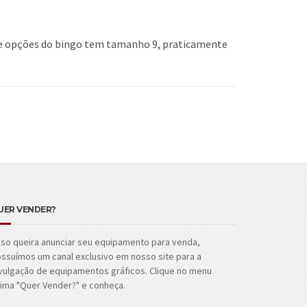
 de opções do bingo tem tamanho 9, praticamente
UER VENDER?
so queira anunciar seu equipamento para venda,
ssuímos um canal exclusivo em nosso site para a
vulgação de equipamentos gráficos. Clique no menu
ima "Quer Vender?" e conheça.