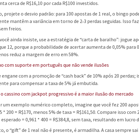
nta cerca de R$16,10 por cada R$100 investidos.
, projete o desvio padrão: para 100 apostas de 1 real, o bingo pod
nte mantêm a variância em torno de 2‑3 perdas seguidas. Isso faz
sem freios.
 você ainda insiste, use a estratégia de “carta de baralho”: jogu
ue 12, porque a probabilidade de acertar aumenta de 0,05% para 0
nos reduz a margem de erro em 58%.
no com suporte em português que não vende ilusões
e engane com a promoção de “cash back” de 10% após 20 perdas; is
iente para compensar a taxa de 5% já embutida.
 o cassino com jackpot progressivo é a maior ilusão do mercado
er um exemplo numérico completo, imagine que você fez 200 apost
85 * 200 = R$170, menos 5% de taxa = R$161,50. Compare isso com 
 esperado = 0,961 * 400 = R$384,8, sem taxa, resultando em lucro d
o, o “gift” de 1 real não é presente, é armadilha. A casa sempre sa