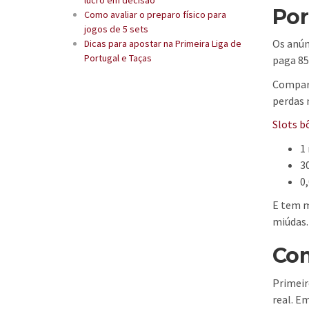
lucro em decisão
Por
Como avaliar o preparo físico para
jogos de 5 sets
Os anún
Dicas para apostar na Primeira Liga de
Portugal e Taças
paga 85
Compare
perdas 
Slots b
1
3
0
E tem m
miúdas.
Com
Primeir
real. E