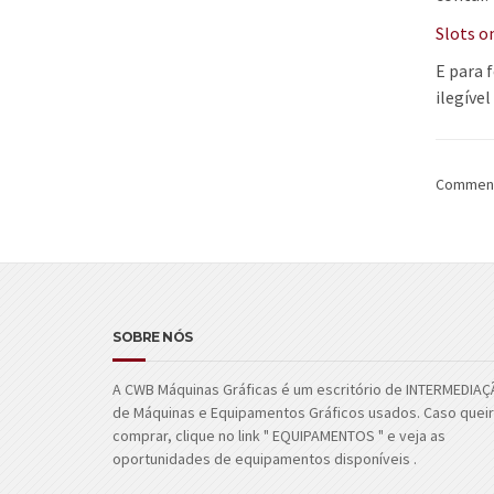
Slots o
E para 
ilegível
Comments
SOBRE NÓS
A CWB Máquinas Gráficas é um escritório de INTERMEDIA
de Máquinas e Equipamentos Gráficos usados. Caso quei
comprar, clique no link " EQUIPAMENTOS " e veja as
oportunidades de equipamentos disponíveis .