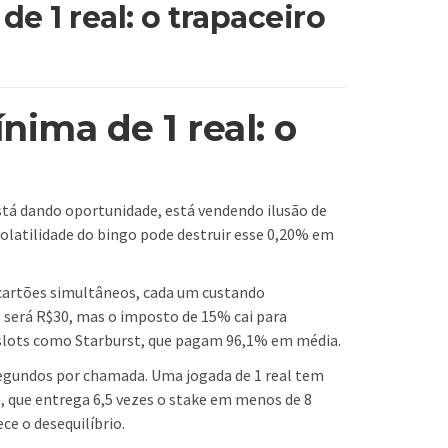
 1 real: o trapaceiro
ima de 1 real: o
stá dando oportunidade, está vendendo ilusão de
 volatilidade do bingo pode destruir esse 0,20% em
cartões simultâneos, cada um custando
 será R$30, mas o imposto de 15% cai para
o slots como Starburst, que pagam 96,1% em média.
egundos por chamada. Uma jogada de 1 real tem
, que entrega 6,5 vezes o stake em menos de 8
e o desequilíbrio.