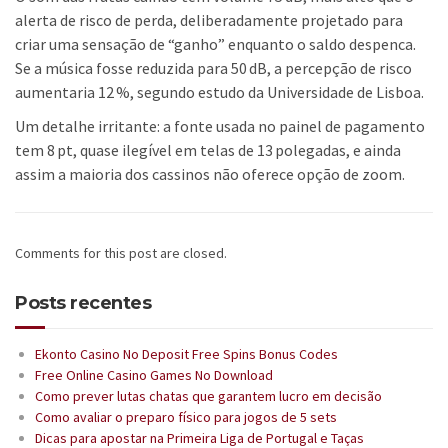
alerta de risco de perda, deliberadamente projetado para
criar uma sensação de “ganho” enquanto o saldo despenca.
Se a música fosse reduzida para 50 dB, a percepção de risco
aumentaria 12 %, segundo estudo da Universidade de Lisboa.
Um detalhe irritante: a fonte usada no painel de pagamento
tem 8 pt, quase ilegível em telas de 13 polegadas, e ainda
assim a maioria dos cassinos não oferece opção de zoom.
Comments for this post are closed.
Posts recentes
Ekonto Casino No Deposit Free Spins Bonus Codes
Free Online Casino Games No Download
Como prever lutas chatas que garantem lucro em decisão
Como avaliar o preparo físico para jogos de 5 sets
Dicas para apostar na Primeira Liga de Portugal e Taças