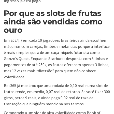
ingresso já está pago.
Por que as slots de frutas
ainda são vendidas como
ouro
Em 2024, 7 em cada 10 jogadores brasileiros ainda escolhem
máquinas com cerejas, limões e melancias porque a interface
é mais simples que a de um caça-níqueis futurista como
Gonzo’s Quest. Enquanto Starburst desponta com 5 linhas e
pagamentos de até 250x, as frutas oferecem apenas 3 linhas,
mas 12 vezes mais “diversão” para quem não conhece
volatilidade.
Bet365 já mostrou que uma rodada de 0,10 real numa slot de
frutas rende, em média, 0,07 real de retorno. Se você fizer 300
giros, perde 9 reais, e ainda paga 0,02 real de taxa de
transação que ninguém menciona nos termos.
Comparado a um slot de alta volatilidade como Book of