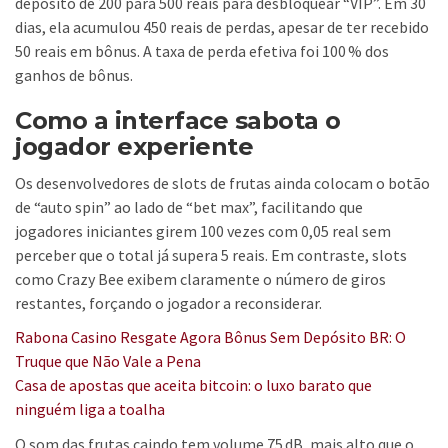
depósito de 200 para 500 reais para desbloquear “VIP”. Em 30
dias, ela acumulou 450 reais de perdas, apesar de ter recebido
50 reais em bônus. A taxa de perda efetiva foi 100 % dos
ganhos de bônus.
Como a interface sabota o
jogador experiente
Os desenvolvedores de slots de frutas ainda colocam o botão
de “auto spin” ao lado de “bet max”, facilitando que
jogadores iniciantes girem 100 vezes com 0,05 real sem
perceber que o total já supera 5 reais. Em contraste, slots
como Crazy Bee exibem claramente o número de giros
restantes, forçando o jogador a reconsiderar.
Rabona Casino Resgate Agora Bônus Sem Depósito BR: O
Truque que Não Vale a Pena
Casa de apostas que aceita bitcoin: o luxo barato que
ninguém liga a toalha
O som das frutas caindo tem volume 75 dB, mais alto que o