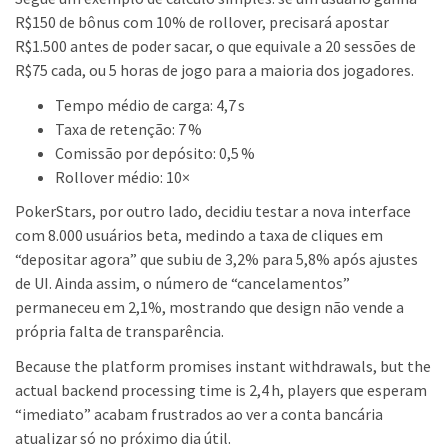
R$150 de bônus com 10% de rollover, precisará apostar
R$1.500 antes de poder sacar, o que equivale a 20 sessões de
R$75 cada, ou 5 horas de jogo para a maioria dos jogadores.
Tempo médio de carga: 4,7 s
Taxa de retenção: 7 %
Comissão por depósito: 0,5 %
Rollover médio: 10×
PokerStars, por outro lado, decidiu testar a nova interface
com 8.000 usuários beta, medindo a taxa de cliques em
“depositar agora” que subiu de 3,2% para 5,8% após ajustes
de UI. Ainda assim, o número de “cancelamentos”
permaneceu em 2,1%, mostrando que design não vende a
própria falta de transparência.
Because the platform promises instant withdrawals, but the
actual backend processing time is 2,4 h, players que esperam
“imediato” acabam frustrados ao ver a conta bancária
atualizar só no próximo dia útil.