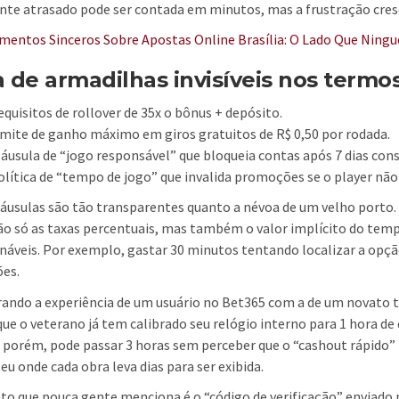
nte atrasado pode ser contada em minutos, mas a frustração cre
entos Sinceros Sobre Apostas Online Brasília: O Lado Que Ning
a de armadilhas invisíveis nos termo
quisitos de rollover de 35x o bônus + depósito.
imite de ganho máximo em giros gratuitos de R$ 0,50 por rodada.
láusula de “jogo responsável” que bloqueia contas após 7 dias cons
olítica de “tempo de jogo” que invalida promoções se o player nã
láusulas são tão transparentes quanto a névoa de um velho porto. 
não só as taxas percentuais, mas também o valor implícito do te
náveis. Por exemplo, gastar 30 minutos tentando localizar a opçã
es.
ndo a experiência de um usuário no Bet365 com a de um novato te
ue o veterano já tem calibrado seu relógio interno para 1 hora d
 porém, pode passar 3 horas sem perceber que o “cashout rápido” 
u onde cada obra leva dias para ser exibida.
o que pouca gente menciona é o “código de verificação” enviado 