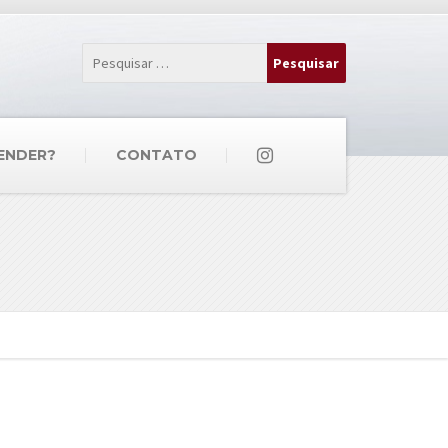
ENDER?
CONTATO