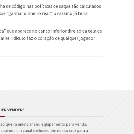
 de código nas políticas de saque são calculados
e “ganhar dinheiro real”, o cassino já teria
a” que aparece no canto inferior direito da tela de
lhe ridículo faz o coração de qualquer jogador
UER VENDER?
so queira anunciar seu equipamento para venda,
ssuímos um canal exclusivo em nosso site para a