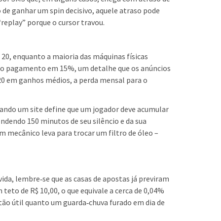
o de ganhar um spin decisivo, aquele atraso pode
replay” porque o cursor travou.
 20, enquanto a maioria das máquinas físicas
alto pagamento em 15%, um detalhe que os anúncios
,20 em ganhos médios, a perda mensal para o
uando um site define que um jogador deve acumular
endendo 150 minutos de seu silêncio e da sua
mecânico leva para trocar um filtro de óleo –
ida, lembre‑se que as casas de apostas já previram
eto de R$ 10,00, o que equivale a cerca de 0,04%
 tão útil quanto um guarda‑chuva furado em dia de