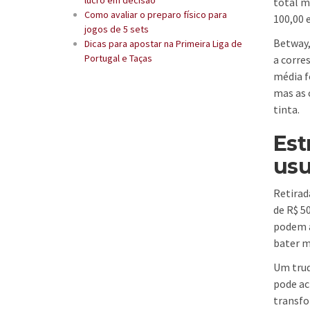
lucro em decisão
total m
Como avaliar o preparo físico para
100,00 
jogos de 5 sets
Betway,
Dicas para apostar na Primeira Liga de
Portugal e Taças
a corre
média f
mas as 
tinta.
Est
usu
Retirad
de R$ 50
podem a
bater m
Um truq
pode ac
transfo