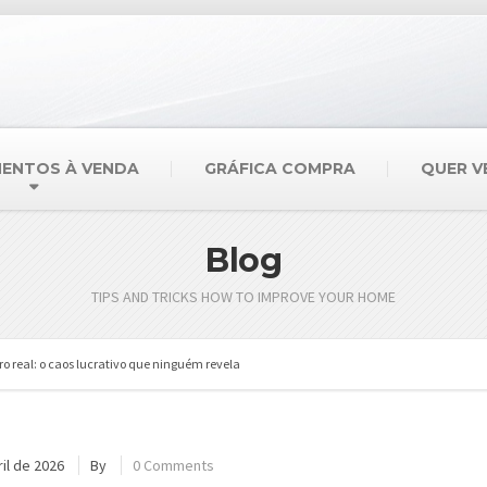
MENTOS À VENDA
GRÁFICA COMPRA
QUER V
Blog
TIPS AND TRICKS HOW TO IMPROVE YOUR HOME
ro real: o caos lucrativo que ninguém revela
il de 2026
By
0 Comments