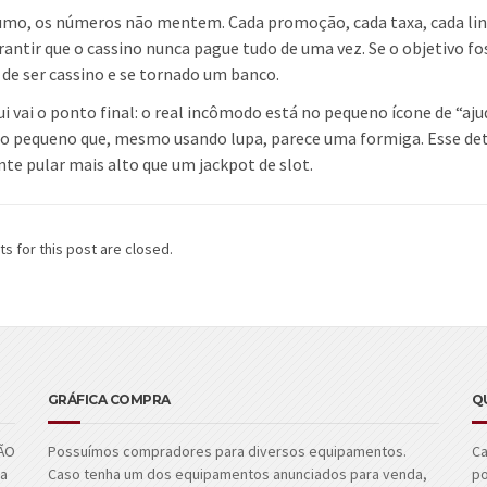
mo, os números não mentem. Cada promoção, cada taxa, cada linha
antir que o cassino nunca pague tudo de uma vez. Se o objetivo foss
 de ser cassino e se tornado um banco.
i vai o ponto final: o real incômodo está no pequeno ícone de “ajud
ão pequeno que, mesmo usando lupa, parece uma formiga. Esse deta
nte pular mais alto que um jackpot de slot.
 for this post are closed.
GRÁFICA COMPRA
Q
ÇÃO
Possuímos compradores para diversos equipamentos.
Ca
ra
Caso tenha um dos equipamentos anunciados para venda,
po