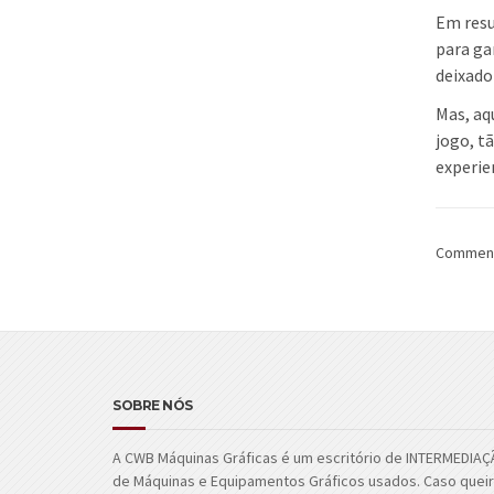
Em resu
para gar
deixado
Mas, aqu
jogo, t
experie
Comments
SOBRE NÓS
A CWB Máquinas Gráficas é um escritório de INTERMEDIA
de Máquinas e Equipamentos Gráficos usados. Caso quei