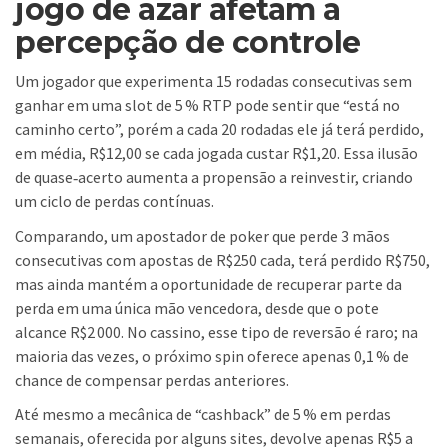
jogo de azar afetam a
percepção de controle
Um jogador que experimenta 15 rodadas consecutivas sem
ganhar em uma slot de 5 % RTP pode sentir que “está no
caminho certo”, porém a cada 20 rodadas ele já terá perdido,
em média, R$12,00 se cada jogada custar R$1,20. Essa ilusão
de quase‑acerto aumenta a propensão a reinvestir, criando
um ciclo de perdas contínuas.
Comparando, um apostador de poker que perde 3 mãos
consecutivas com apostas de R$250 cada, terá perdido R$750,
mas ainda mantém a oportunidade de recuperar parte da
perda em uma única mão vencedora, desde que o pote
alcance R$2 000. No cassino, esse tipo de reversão é raro; na
maioria das vezes, o próximo spin oferece apenas 0,1 % de
chance de compensar perdas anteriores.
Até mesmo a mecânica de “cashback” de 5 % em perdas
semanais, oferecida por alguns sites, devolve apenas R$5 a