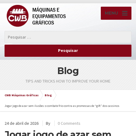
MENU
Blog
TIPS AND TRICKS HOW TO IMPROVE YOUR HOME
CWB Máquinas Gráficas
Blog
Jogar jogo de azar sem ilusões: o combate frio contra as promessas de “gift” dos cassinos
24 de abril de 2026
By
0 Comments
Jogar jogo de azar sem