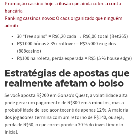
Promoção cassino hoje: a ilusão que ainda cobre a conta
bancária
Ranking cassinos novos: O caos organizado que ninguém
admite
30 “free spins” = R$0,20 cada → R$6,00 total (Bet365)
R$1 000 bônus × 35x rollover = R$35 000 exigidos
(888casino)
R$100 na roleta, perda esperada = R$5 (5 % house edge)
Estratégias de apostas que
realmente afetam o bolso
Se você aposta R$200 em Gonzo’s Quest, a volatilidade alta
pode gerar um pagamento de R$800 em 5 minutos, mas a
probabilidade de isso acontecer é de apenas 12 %. A maioria
dos jogadores termina com um retorno de R$140, ou seja,
perda de R$60, o que corresponde a 30 % do investimento
inicial.