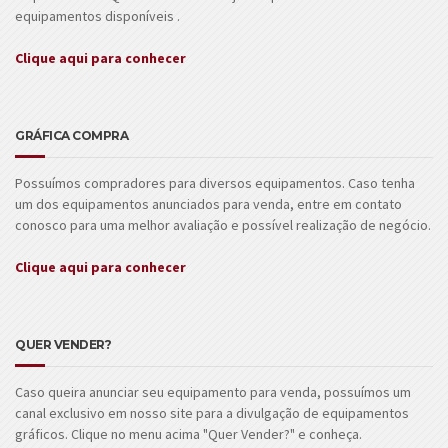
equipamentos disponíveis .
Clique aqui para conhecer
GRÁFICA COMPRA
Possuímos compradores para diversos equipamentos. Caso tenha
um dos equipamentos anunciados para venda, entre em contato
conosco para uma melhor avaliação e possível realização de negócio.
Clique aqui para conhecer
QUER VENDER?
Caso queira anunciar seu equipamento para venda, possuímos um
canal exclusivo em nosso site para a divulgação de equipamentos
gráficos. Clique no menu acima "Quer Vender?" e conheça.