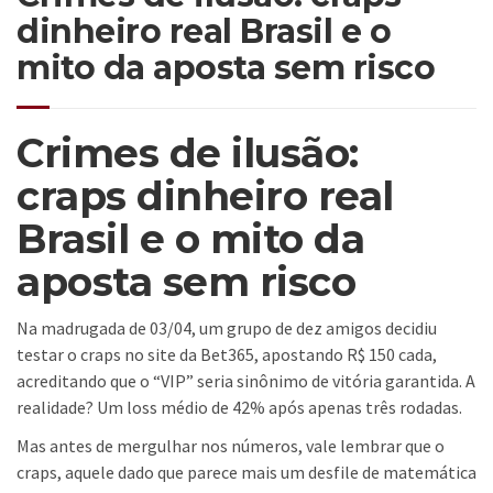
dinheiro real Brasil e o
mito da aposta sem risco
Crimes de ilusão:
craps dinheiro real
Brasil e o mito da
aposta sem risco
Na madrugada de 03/04, um grupo de dez amigos decidiu
testar o craps no site da Bet365, apostando R$ 150 cada,
acreditando que o “VIP” seria sinônimo de vitória garantida. A
realidade? Um loss médio de 42% após apenas três rodadas.
Mas antes de mergulhar nos números, vale lembrar que o
craps, aquele dado que parece mais um desfile de matemática