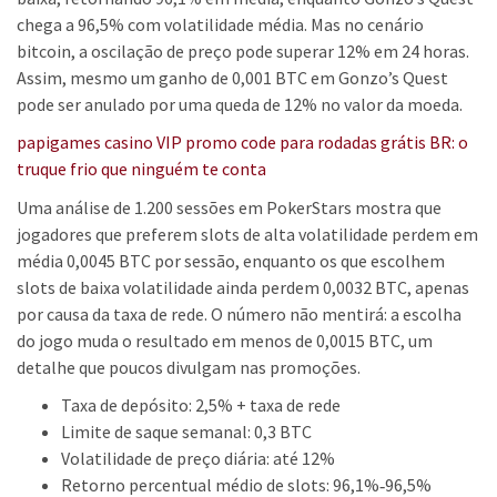
chega a 96,5% com volatilidade média. Mas no cenário
bitcoin, a oscilação de preço pode superar 12% em 24 horas.
Assim, mesmo um ganho de 0,001 BTC em Gonzo’s Quest
pode ser anulado por uma queda de 12% no valor da moeda.
papigames casino VIP promo code para rodadas grátis BR: o
truque frio que ninguém te conta
Uma análise de 1.200 sessões em PokerStars mostra que
jogadores que preferem slots de alta volatilidade perdem em
média 0,0045 BTC por sessão, enquanto os que escolhem
slots de baixa volatilidade ainda perdem 0,0032 BTC, apenas
por causa da taxa de rede. O número não mentirá: a escolha
do jogo muda o resultado em menos de 0,0015 BTC, um
detalhe que poucos divulgam nas promoções.
Taxa de depósito: 2,5% + taxa de rede
Limite de saque semanal: 0,3 BTC
Volatilidade de preço diária: até 12%
Retorno percentual médio de slots: 96,1%‑96,5%