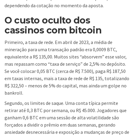
dependendo da cotação no momento da aposta.
O custo oculto dos
cassinos com bitcoin
Primeiro, a taxa de rede. Em abril de 2023, a média de
mineração para uma transação padrão era 0,0009 BTC,
equivalente a R$ 135,00. Muitos sites “absorvem” esse valor,
mas repassam como “taxa de serviço” de 2,5% no depósito.
Se você colocar 0,05 BTC (cerca de R$ 7.500), paga R$ 187,50
em taxas internas, mais a taxa de rede de R$ 135, totalizando
R$ 322,50 – menos de 5% do capital, mas ainda um golpe no
bankroll.
Segundo, os limites de saque. Uma conta típica permite
retirar até 0,3 BTC por semana, ou R$ 45.000. Jogadores que
ganham 0,6 BTC em uma sessão de alta volatilidade são
forçados a dividir o prêmio em duas semanas, gerando
ansiedade desnecessária e exposição a mudanças de preço de