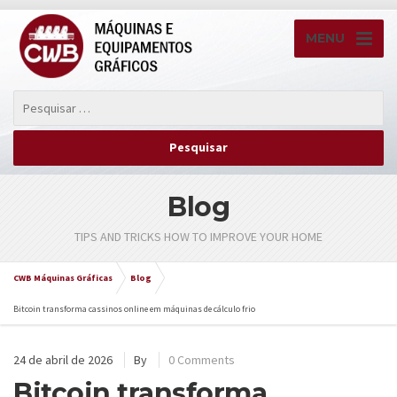
MENU
Blog
TIPS AND TRICKS HOW TO IMPROVE YOUR HOME
CWB Máquinas Gráficas
Blog
Bitcoin transforma cassinos online em máquinas de cálculo frio
24 de abril de 2026
By
0 Comments
Bitcoin transforma