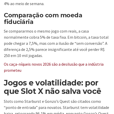
4% ao meio de semana.
Comparação com moeda
fiduciária
Se compararmos o mesmo jogo com reais, a casa
normalmente cobra 5% de taxa fixa. Em bitcoin, a taxa total
pode chegar a 7,5%, mas com a ilusão de “sem conversão”. A
diferença de 2,5% parece insignificante até você perder R$
250 em 10 mil jogadas.
Os caça-níqueis novos 2026 são a desilusão que a indústria
prometeu
Jogos e volatilidade: por
que Slot X não salva você
Slots como Starburst e Gonzo’s Quest são citados como
“ponto de entrada” para novatos. Starburst tem volatilidade
baixa, retornando 96,1% em média, enquanto Gonzo’s Quest