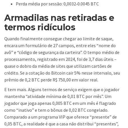
Perda média por sessão: 0,0032‑0.0045 BTC
Armadi­las nas retiradas e
termos ridículos
Quando finalmente consegue chegar ao limite de saque,
encara um formulário de 27 campos, entre eles “nome do
avô” e “código de segurança da carteira”. O tempo médio de
processamento, registrado em 2024, foi de 3,7 dias úteis –
quase o dobro da média de sites que utilizam cartões de
crédito. Se a cotação do Bitcoin cair 5% nesse intervalo, seu
prêmio de 0,2 BTC perde R$ 750,00 em valor real.
E tem mais. Alguns termos de serviço exigem que o jogador
mantenha “atividade mínima de 0,01 BTC por mês”. Um
jogador que joga apenas 0,005 BTC em um mês é flagrado
como “inativo” e tem o bônus de 0,02 BTC congelado.
Comparado a um programa VIP que oferece “presente” de
0,05 BTC, a realidade é que a casa não distribui “presentes”,